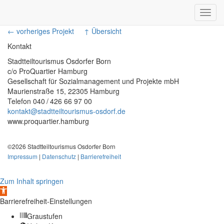
Toggl
navig
← vorheriges Projekt
↑ Übersicht
Kontakt
Stadtteiltourismus Osdorfer Born
c/o ProQuartier Hamburg
Gesellschaft für Sozialmanagement und Projekte mbH
Maurienstraße 15, 22305 Hamburg
Telefon 040 / 426 66 97 00
kontakt@stadtteiltourismus-osdorf.de
www.proquartier.hamburg
©2026 Stadtteiltourismus Osdorfer Born
Impressum
|
Datenschutz
|
Barrierefreiheit
Zum Inhalt springen
Werkzeugleiste
öffnen
Barrierefreiheit-Einstellungen
Graustufen