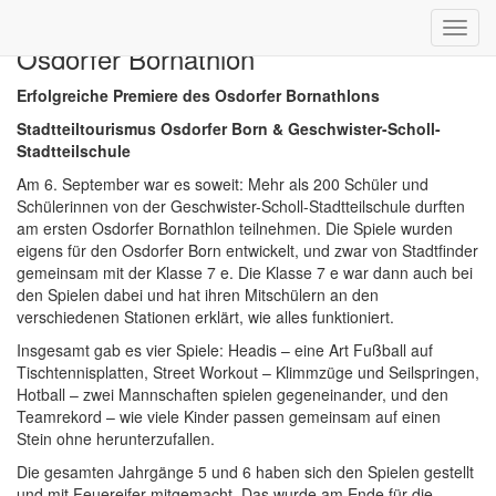
Toggl
Osdorfer Bornathlon
navig
Erfolgreiche Premiere des Osdorfer Bornathlons
Stadtteiltourismus Osdorfer Born & Geschwister-Scholl-
Stadtteilschule
Am 6. September war es soweit: Mehr als 200 Schüler und
Schülerinnen von der Geschwister-Scholl-Stadtteilschule durften
am ersten Osdorfer Bornathlon teilnehmen. Die Spiele wurden
eigens für den Osdorfer Born entwickelt, und zwar von Stadtfinder
gemeinsam mit der Klasse 7 e. Die Klasse 7 e war dann auch bei
den Spielen dabei und hat ihren Mitschülern an den
verschiedenen Stationen erklärt, wie alles funktioniert.
Insgesamt gab es vier Spiele: Headis – eine Art Fußball auf
Tischtennisplatten, Street Workout – Klimmzüge und Seilspringen,
Hotball – zwei Mannschaften spielen gegeneinander, und den
Teamrekord – wie viele Kinder passen gemeinsam auf einen
Stein ohne herunterzufallen.
Die gesamten Jahrgänge 5 und 6 haben sich den Spielen gestellt
und mit Feuereifer mitgemacht. Das wurde am Ende für die