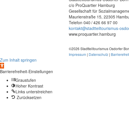
c/o ProQuartier Hamburg
Gesellschaft für Sozialmanagem
Maurienstraße 15, 22305 Hamb
Telefon 040 / 426 66 97 00
kontakt@stadtteiltourismus-osdo
www.proquartier.hamburg
©2026 Stadtteiltourismus Osdorfer Bo
Impressum
|
Datenschutz
|
Barrierefrei
Zum Inhalt springen
Werkzeugleiste
öffnen
Barrierefreiheit-Einstellungen
Graustufen
Hoher Kontrast
Links unterstreichen
Zurücksetzen