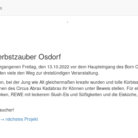
os
erbstzauber Osdorf
ergangenen Freitag, den 13.10.2022 vor dem Haupteingang des Born Ce
den viele den Weg zur dreistündigen Veranstaltung.
n, bei der Jung wie Alt gleichermaßen kreativ wurden und tolle Kürbi
en des Circus Abrax Kadabrax ihr Können unter Beweis stellen. Für ein
en, REWE mit leckerem Slush-Eis und Süßigkeiten und die Eisküche, p
sucher!
→ nächstes Projekt