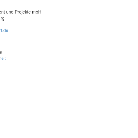
ent und Projekte mbH
urg
rf.de
rn
heit