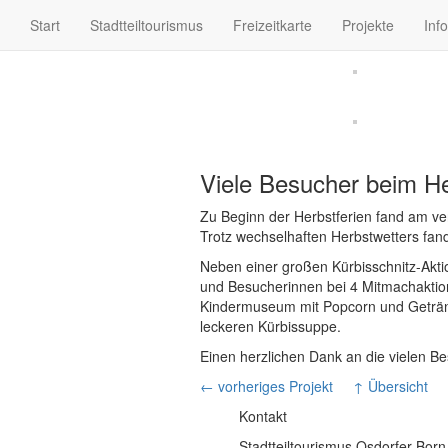
Start
Stadtteiltourismus
Freizeitkarte
Projekte
Inf
Viele Besucher beim H
Zu Beginn der Herbstferien fand am v
Trotz wechselhaften Herbstwetters fan
Neben einer großen Kürbisschnitz-Aktio
und Besucherinnen bei 4 Mitmachaktion
Kindermuseum mit Popcorn und Getränk
leckeren Kürbissuppe.
Einen herzlichen Dank an die vielen Be
← vorheriges Projekt
↑ Übersicht
Kontakt
Stadtteiltourismus Osdorfer Born