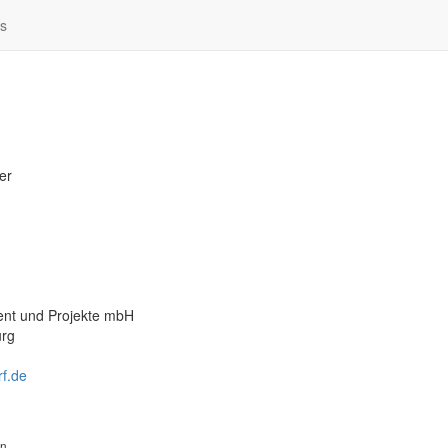
os
er
ent und Projekte mbH
urg
rf.de
rn