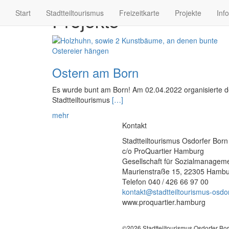
Projekte
Start
Stadtteiltourismus
Freizeitkarte
Projekte
Inf
Ostern am Born
Es wurde bunt am Born! Am 02.04.2022 organisierte d
Stadtteiltourismus
[…]
mehr
Kontakt
Stadtteiltourismus Osdorfer Born
c/o ProQuartier Hamburg
Gesellschaft für Sozialmanagem
Maurienstraße 15, 22305 Hamb
Telefon 040 / 426 66 97 00
kontakt@stadtteiltourismus-osdo
www.proquartier.hamburg
©2026 Stadtteiltourismus Osdorfer Bo