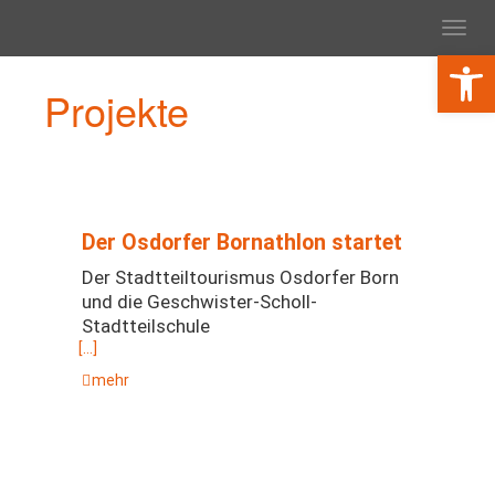
Toggl
navig
Werkzeugl
Projekte
Der Osdorfer Bornathlon startet
Der Stadtteiltourismus Osdorfer Born
und die Geschwister-Scholl-
Stadtteilschule
[…]
mehr