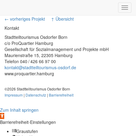
Toggl
navig
← vorheriges Projekt
↑ Übersicht
Kontakt
Stadtteiltourismus Osdorfer Born
c/o ProQuartier Hamburg
Gesellschaft für Sozialmanagement und Projekte mbH
Maurienstraße 15, 22305 Hamburg
Telefon 040 / 426 66 97 00
kontakt@stadtteiltourismus-osdorf.de
www.proquartier.hamburg
©2026 Stadtteiltourismus Osdorfer Born
Impressum
|
Datenschutz
|
Barrierefreiheit
Zum Inhalt springen
Werkzeugleiste
öffnen
Barrierefreiheit-Einstellungen
Graustufen