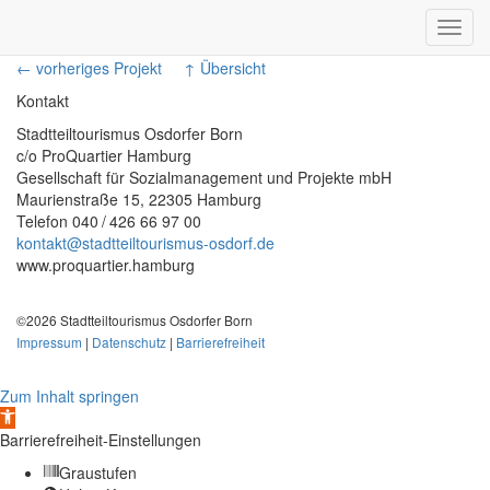
Toggl
navig
← vorheriges Projekt
↑ Übersicht
Kontakt
Stadtteiltourismus Osdorfer Born
c/o ProQuartier Hamburg
Gesellschaft für Sozialmanagement und Projekte mbH
Maurienstraße 15, 22305 Hamburg
Telefon 040 / 426 66 97 00
kontakt@stadtteiltourismus-osdorf.de
www.proquartier.hamburg
©2026 Stadtteiltourismus Osdorfer Born
Impressum
|
Datenschutz
|
Barrierefreiheit
Zum Inhalt springen
Werkzeugleiste
öffnen
Barrierefreiheit-Einstellungen
Graustufen