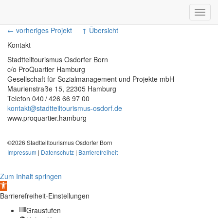
Toggl
navig
← vorheriges Projekt
↑ Übersicht
Kontakt
Stadtteiltourismus Osdorfer Born
c/o ProQuartier Hamburg
Gesellschaft für Sozialmanagement und Projekte mbH
Maurienstraße 15, 22305 Hamburg
Telefon 040 / 426 66 97 00
kontakt@stadtteiltourismus-osdorf.de
www.proquartier.hamburg
©2026 Stadtteiltourismus Osdorfer Born
Impressum
|
Datenschutz
|
Barrierefreiheit
Zum Inhalt springen
Werkzeugleiste
öffnen
Barrierefreiheit-Einstellungen
Graustufen