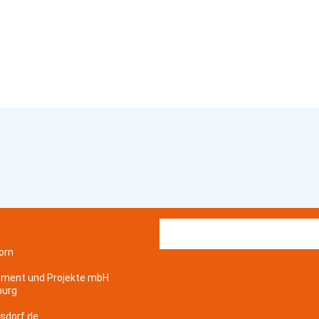
orn
ement und Projekte mbH
burg
sdorf.de