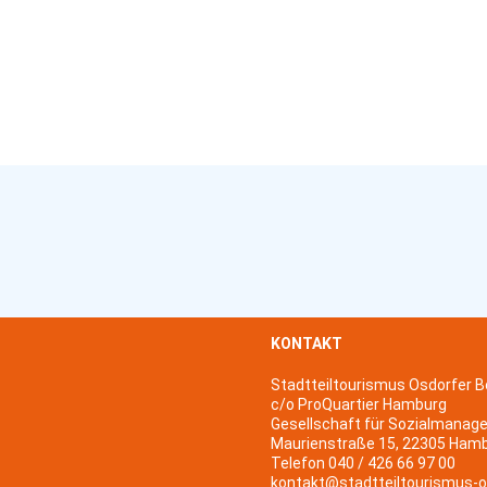
KONTAKT
Stadtteiltourismus Osdorfer B
c/o ProQuartier Hamburg
Gesellschaft für Sozialmanag
Maurienstraße 15, 22305 Ham
Telefon 040 / 426 66 97 00
kontakt@stadtteiltourismus-o