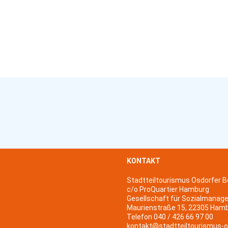
KONTAKT
Stadtteiltourismus Osdorfer B
c/o ProQuartier Hamburg
Gesellschaft für Sozialmanag
Maurienstraße 15, 22305 Ham
Telefon 040 / 426 66 97 00
kontakt@stadtteiltourismus-o