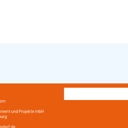
orn
ement und Projekte mbH
burg
sdorf.de