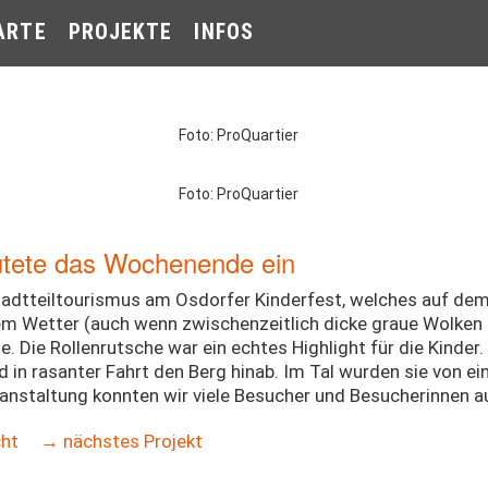
ARTE
PROJEKTE
INFOS
Foto: ProQuartier
Foto: ProQuartier
äutete das Wochenende ein
tadtteiltourismus am Osdorfer Kinderfest, welches auf de
tem Wetter (auch wenn zwischenzeitlich dicke graue Wolken 
he. Die Rollenrutsche war ein echtes Highlight für die Kinder
d in rasanter Fahrt den Berg hinab. Im Tal wurden sie von e
anstaltung konnten wir viele Besucher und Besucherinnen a
cht
→ nächstes Projekt