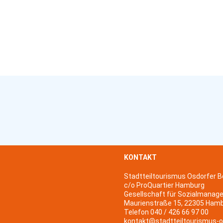
KONTAKT
Stadtteiltourismus Osdorfer B
c/o ProQuartier Hamburg
Gesellschaft für Sozialmanag
Maurienstraße 15, 22305 Ham
Telefon 040 / 426 66 97 00
kontakt@stadtteiltourismus-o