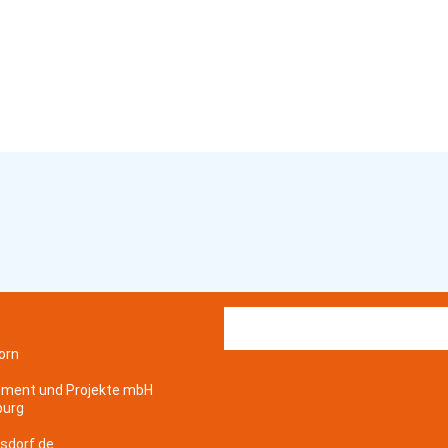
orn
ement und Projekte mbH
burg
sdorf.de