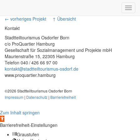
Toggl
navig
← vorheriges Projekt
↑ Übersicht
Kontakt
Stadtteiltourismus Osdorfer Born
c/o ProQuartier Hamburg
Gesellschaft für Sozialmanagement und Projekte mbH
Maurienstraße 15, 22305 Hamburg
Telefon 040 / 426 66 97 00
kontakt@stadtteiltourismus-osdorf.de
www.proquartier.hamburg
©2026 Stadtteiltourismus Osdorfer Born
Impressum
|
Datenschutz
|
Barrierefreiheit
Zum Inhalt springen
Werkzeugleiste
öffnen
Barrierefreiheit-Einstellungen
Graustufen