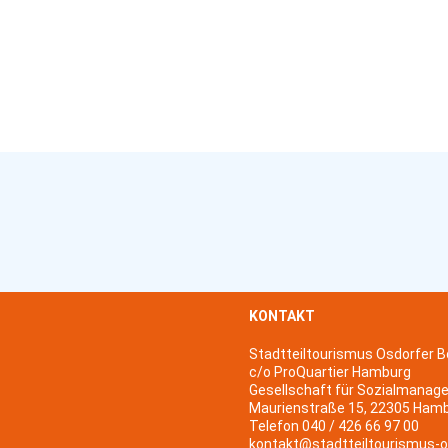
KONTAKT
Stadtteiltourismus Osdorfer B
c/o ProQuartier Hamburg
Gesellschaft für Sozialmanag
Maurienstraße 15, 22305 Ham
Telefon 040 / 426 66 97 00
kontakt@stadtteiltourismus-o