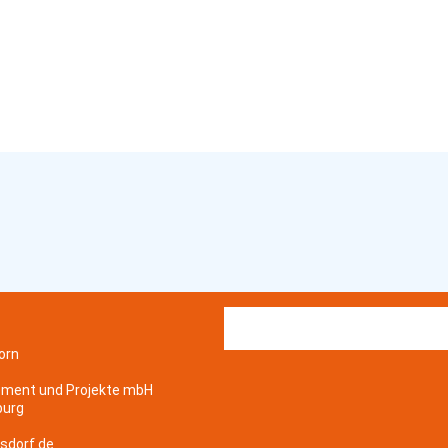
orn
ement und Projekte mbH
burg
sdorf.de