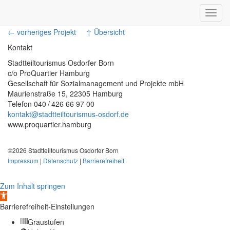
Toggl
navig
← vorheriges Projekt
↑ Übersicht
Kontakt
Stadtteiltourismus Osdorfer Born
c/o ProQuartier Hamburg
Gesellschaft für Sozialmanagement und Projekte mbH
Maurienstraße 15, 22305 Hamburg
Telefon 040 / 426 66 97 00
kontakt@stadtteiltourismus-osdorf.de
www.proquartier.hamburg
©2026 Stadtteiltourismus Osdorfer Born
Impressum
|
Datenschutz
|
Barrierefreiheit
Zum Inhalt springen
Werkzeugleiste
öffnen
Barrierefreiheit-Einstellungen
Graustufen