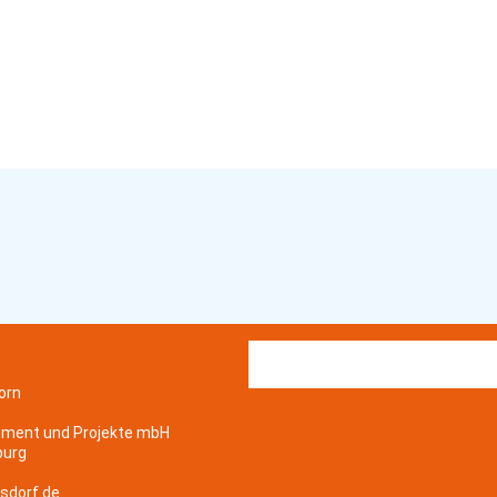
orn
ement und Projekte mbH
burg
sdorf.de