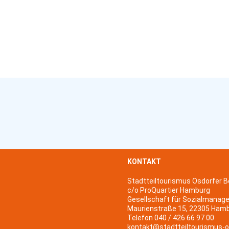
KONTAKT
Stadtteiltourismus Osdorfer B
c/o ProQuartier Hamburg
Gesellschaft für Sozialmanag
Maurienstraße 15, 22305 Ham
Telefon 040 / 426 66 97 00
kontakt@stadtteiltourismus-o