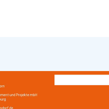
orn
ement und Projekte mbH
burg
sdorf.de