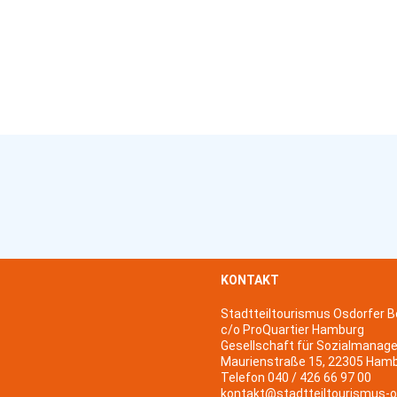
KONTAKT
Stadtteiltourismus Osdorfer B
c/o ProQuartier Hamburg
Gesellschaft für Sozialmanag
Maurienstraße 15, 22305 Ham
Telefon 040 / 426 66 97 00
kontakt@stadtteiltourismus-o