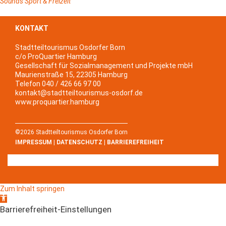
Sounds
Sport & Freizeit
KONTAKT
Stadtteiltourismus Osdorfer Born
c/o ProQuartier Hamburg
Gesellschaft für Sozialmanagement und Projekte mbH
Maurienstraße 15, 22305 Hamburg
Telefon 040 / 426 66 97 00
kontakt@stadtteiltourismus-osdorf.de
www.proquartier.hamburg
©2026 Stadtteiltourismus Osdorfer Born
IMPRESSUM
|
DATENSCHUTZ
|
BARRIEREFREIHEIT
Zum Inhalt springen
Werkzeugleiste
öffnen
Barrierefreiheit-Einstellungen