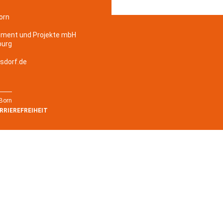
orn
ement und Projekte mbH
burg
sdorf.de
 Born
RRIEREFREIHEIT