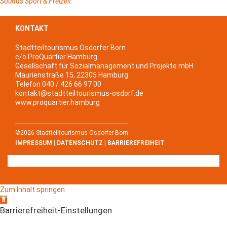
Sounds
Sport & Freizeit
KONTAKT
Stadtteiltourismus Osdorfer Born
c/o ProQuartier Hamburg
Gesellschaft für Sozialmanagement und Projekte mbH
Maurienstraße 15, 22305 Hamburg
Telefon 040 / 426 66 97 00
kontakt@stadtteiltourismus-osdorf.de
www.proquartier.hamburg
©2026 Stadtteiltourismus Osdorfer Born
IMPRESSUM
|
DATENSCHUTZ
|
BARRIEREFREIHEIT
Zum Inhalt springen
Werkzeugleiste
öffnen
Barrierefreiheit-Einstellungen